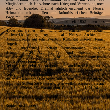
Mitgliedern auch Jahrzehnte nach Krieg und Vertreibung noch
aktiv und lebendig. Dreimal jährlich erscheint das Neisser
Heimatblatt mit aktuellen und kulturhistorischen Beiträgen
sowie mit Familiennachrichten.
Landkreis und Stadt Hildesheim sind seit 1952 Paten des
Landkreises und der Stadt Neisse. Mit ihrer Hilfe haben wir in
Hildesheim eines der schönsten erhalten gebliebenen
Fachwerkhäuser gemietet und als Neisser Archiv und
Heimatmuseum mit sehenswertem Kulturgut unserer Heimat
eingerichtet.
Der Jahresbeitrag beträgt einschließlich Neisser
Heimatblatt
20
€
. Beiträge und Spenden sind
steuerabzugsfähig. Nähere Informationen finden Sie in jeder
Ausgabe des Heimatblattes.
Bei unseren regelmäßig stattfindenden Bundestreffen kommt es
immer wieder zu erlebnisreichen und bewegenden
Begegnungen. Auch hier hält Sie das Neisser Heimatblatt stets
auf dem Laufenden. Wir freuen uns auf die Zusammenarbeit
mit Ihnen. Sollten Sie Näheres wissen wollen, schreiben Sie an:
Neisser Heimatmuseum, Gelber Stern 21, 31134
Hildesheim
In heimatlicher Verbundenheit!
Andreas Quaschigroch,
Bundesvorsitzender